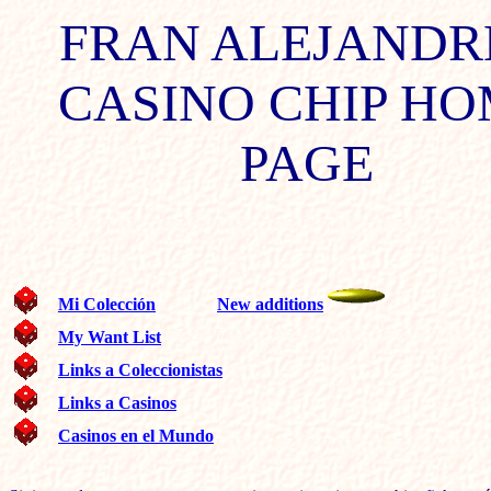
FRAN ALEJANDR
CASINO CHIP H
PAGE
Mi Colección
New additions
My Want List
Links a Coleccionistas
Links a Casinos
Casinos en el Mundo